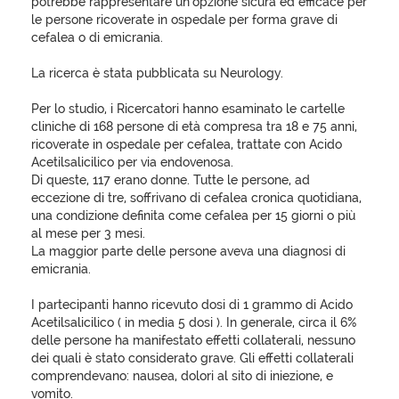
potrebbe rappresentare un'opzione sicura ed efficace per
le persone ricoverate in ospedale per forma grave di
cefalea o di emicrania.
La ricerca è stata pubblicata su Neurology.
Per lo studio, i Ricercatori hanno esaminato le cartelle
cliniche di 168 persone di età compresa tra 18 e 75 anni,
ricoverate in ospedale per cefalea, trattate con Acido
Acetilsalicilico per via endovenosa.
Di queste, 117 erano donne. Tutte le persone, ad
eccezione di tre, soffrivano di cefalea cronica quotidiana,
una condizione definita come cefalea per 15 giorni o più
al mese per 3 mesi.
La maggior parte delle persone aveva una diagnosi di
emicrania.
I partecipanti hanno ricevuto dosi di 1 grammo di Acido
Acetilsalicilico ( in media 5 dosi ). In generale, circa il 6%
delle persone ha manifestato effetti collaterali, nessuno
dei quali è stato considerato grave. Gli effetti collaterali
comprendevano: nausea, dolori al sito di iniezione, e
vomito.