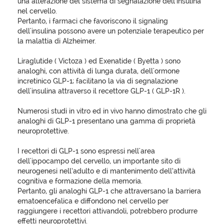
una alterazione del sistema di segnalazione dell'insulina
nel cervello.
Pertanto, i farmaci che favoriscono il signaling
dell'insulina possono avere un potenziale terapeutico per
la malattia di Alzheimer.
Liraglutide ( Victoza ) ed Exenatide ( Byetta ) sono
analoghi, con attività di lunga durata, dell'ormone
incretinico GLP-1; facilitano la via di segnalazione
dell'insulina attraverso il recettore GLP-1 ( GLP-1R ).
Numerosi studi in vitro ed in vivo hanno dimostrato che gli
analoghi di GLP-1 presentano una gamma di proprietà
neuroprotettive.
I recettori di GLP-1 sono espressi nell'area
dell'ippocampo del cervello, un importante sito di
neurogenesi nell’adulto e di mantenimento dell’attività
cognitiva e formazione della memoria.
Pertanto, gli analoghi GLP-1 che attraversano la barriera
ematoencefalica e diffondono nel cervello per
raggiungere i recettori attivandoli, potrebbero produrre
effetti neuroprotettivi.